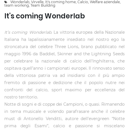
Wonderlab
,
Virvelle
,
It's coming home
,
Calcio
,
Welfare aziendale
,
team working
,
Team Building
It's coming Wonderlab
It’s coming Wonderlab
. La vittoria europea della Nazionale
Italiana ha lapalissianamente insediato nel nostro ego la
stroncatura del celebre Three Lions, brano pubblicato nel
maggio 1996 da Baddiel, Skinner and the Lightning Seeds
per celebrare la nazionale di calcio dell'Inghilterra, che
ospitava quell’anno i campionati europei. Il rinnovato senso
della vittoriosa patria va ad insidiarsi con il più ampio
fremito di passione e dedizione che il popolo nutre nei
confronti del calcio, sport maximo per eccellenza del
nostro territorio.
Notte di sogni e di coppe dei Campioni, o quasi. Rimanendo
in tema musicale e volendo parafrasare anche il celebre
must di Antonello Venditti, autore dell’evergreen “Notte
prima degli Esami”, calcio e passione si miscelano