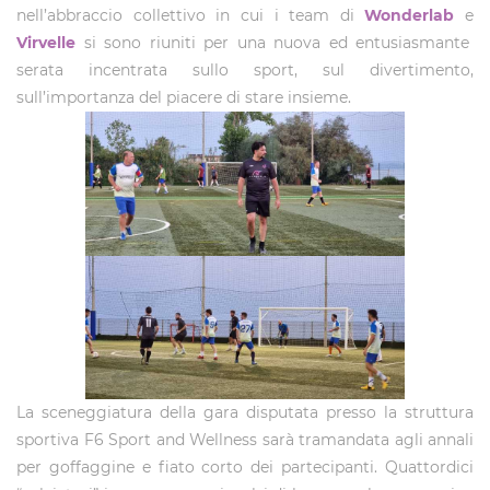
nell’abbraccio collettivo in cui i team di
Wonderlab
e
Virvelle
si sono riuniti per una nuova ed entusiasmante
serata incentrata sullo sport, sul divertimento,
sull’importanza del piacere di stare insieme.
La sceneggiatura della gara disputata presso la struttura
sportiva F6 Sport and Wellness sarà tramandata agli annali
per goffaggine e fiato corto dei partecipanti. Quattordici