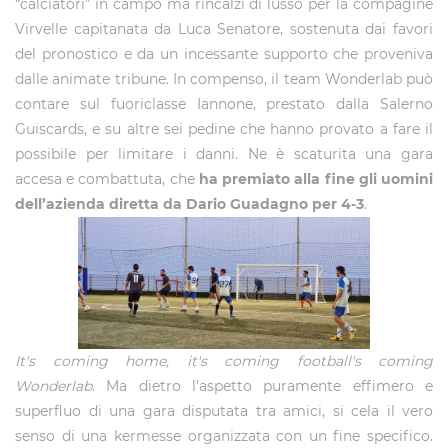
“calciatori” in campo ma rincalzi di lusso per la compagine
Virvelle capitanata da Luca Senatore, sostenuta dai favori
del pronostico e da un incessante supporto che proveniva
dalle animate tribune. In compenso, il team Wonderlab può
contare sul fuoriclasse Iannone, prestato dalla Salerno
Guiscards, e su altre sei pedine che hanno provato a fare il
possibile per limitare i danni. Ne è scaturita una gara
accesa e combattuta, che
ha premiato alla fine gli uomini
dell’azienda diretta da Dario Guadagno per 4-3
.
It's coming home, it's coming football's coming
Wonderlab
. Ma dietro l’aspetto puramente effimero e
superfluo di una gara disputata tra amici, si cela il vero
senso di una kermesse organizzata con un fine specifico.