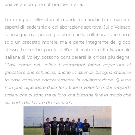
una vera e propria cultura identitaria.
Tra i migliori allenatori al mondo, ma anche tra i massimi
esperti di leadership e collaborazione sportiva, Julio Velasco
ha insegnato ai propri giocatori che la collaborazione non è
solo un precetto morale, ma è parte integrante del gioco
stesso. Le celebri parole dell’ex allenatore della Nazionale
Italiana di Volley possono considerarsi la chiosa più degna:
“
Così come nel volley i compagni fanno copertura al
giocatore che schiaccia, anche in azienda bisogna stabilire
in cosa consiste concretamente la collaborazione. Questa
non può dipendere dalla loro buona volontà o dai rapporti
umani che ci sono tra di loro, ma bisogna fare in modo che
sia parte del lavoro di ciascuno
”.