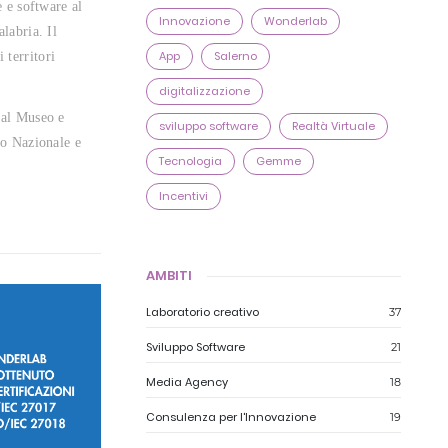
 e software al
Innovazione
Wonderlab
alabria. Il
App
Salerno
 territori
digitalizzazione
 dal Museo e
sviluppo software
Realtà Virtuale
eo Nazionale e
Tecnologia
Gemme
Incentivi
AMBITI
Laboratorio creativo
37
Sviluppo Software
21
Media Agency
18
Consulenza per l'Innovazione
19