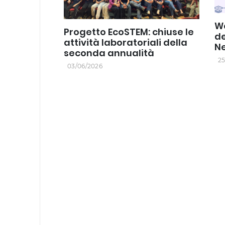
Wo
Progetto EcoSTEM: chiuse le
de
attività laboratoriali della
N
seconda annualità
25
03/06/2026