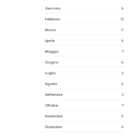
Gennaio
6
Febbraio
13
Marzo
11
Aprile
6
Maggio
7
Giugno
6
Luglio
5
Agosto
6
Settembre
3
Ottobre
7
Novembre
6
Dicembre
6