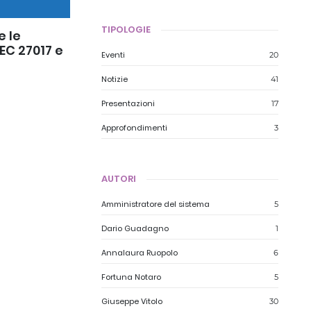
TIPOLOGIE
e le
IEC 27017 e
Eventi
20
Notizie
41
Presentazioni
17
Approfondimenti
3
AUTORI
Amministratore del sistema
5
Dario Guadagno
1
Annalaura Ruopolo
6
Fortuna Notaro
5
Giuseppe Vitolo
30