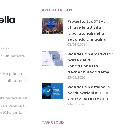
ARTICOLI RECENTI
ella
Progetto EcoSTEM:
chiuse le attività
laboratoriali della
seconda annualità
03/06/2026
nda ha
Wonderlab entra a far
 di un software
parte della
Fondazione ITS
NewtechSi Academy
e. Proprio per
25/05/2026
stato di calamità
Wonderlab ottiene le
certificazioni ISO IEC
ware/Software del
27017 e ISO IEC 27018
23/04/2026
 Tale Sistema si
le MIC per la
TAG CLOUD