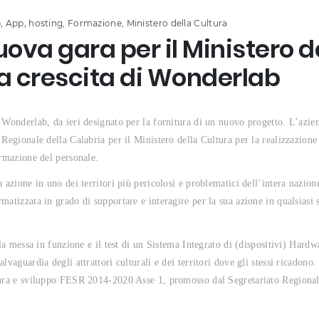
b
,
App
,
hosting
,
Formazione
,
Ministero della Cultura
va gara per il Ministero d
la crescita di Wonderlab
 Wonderlab, da ieri designato per la fornitura di un nuovo progetto. L’azie
 Regionale della Calabria per il Ministero della Cultura per la realizzazione
ormazione del personale.
 azione in uno dei territori più pericolosi e problematici dell’intera nazion
atizzata in grado di supportare e interagire per la sua azione in qualsiasi 
 la messa in funzione e il test di un Sistema Integrato di (dispositivi) Hard
vaguardia degli attrattori culturali e dei territori dove gli stessi ricadono.
ltura e sviluppo FESR 2014-2020 Asse 1, promosso dal Segretariato Regiona